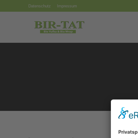
Datenschutz
Impressum