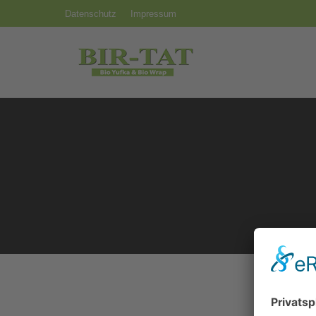
Datenschutz
Impressum